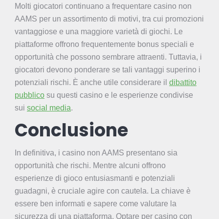
Molti giocatori continuano a frequentare casino non
AAMS per un assortimento di motivi, tra cui promozioni
vantaggiose e una maggiore varietà di giochi. Le
piattaforme offrono frequentemente bonus speciali e
opportunità che possono sembrare attraenti. Tuttavia, i
giocatori devono ponderare se tali vantaggi superino i
potenziali rischi. È anche utile considerare il
dibattito
pubblico
su questi casino e le esperienze condivise
sui
social media
.
Conclusione
In definitiva, i casino non AAMS presentano sia
opportunità che rischi. Mentre alcuni offrono
esperienze di gioco entusiasmanti e potenziali
guadagni, è cruciale agire con cautela. La chiave è
essere ben informati e sapere come valutare la
sicurezza di una piattaforma. Optare per casino con