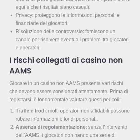
equi e che i risultati siano casuali.
Privacy: proteggono le informazioni personali e
finanziarie dei giocatori.
Risoluzione delle controversie: forniscono un
canale per risolvere eventuali problemi tra giocatori
e operatori.
I rischi collegati ai casino non
AAMS
Giocare in un casino non AAMS presenta vari rischi
che devono essere considerati attentamente. Prima di
registrarsi, è fondamentale valutare questi pericoli:
Truffe e frodi
: molti operatori non affidabili possono
rubare informazioni e fondi personali.
Assenza di regolamentazione
: senza l’intervento
dell’AAMS, i giocatori non hanno una serie di