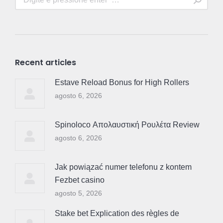
Recent articles
Estave Reload Bonus for High Rollers
agosto 6, 2026
Spinoloco Απολαυστική Ρουλέτα Review
agosto 6, 2026
Jak powiązać numer telefonu z kontem
Fezbet casino
agosto 5, 2026
Stake bet Explication des règles de