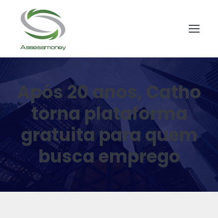
Após 20 anos, Catho
torna plataforma
gratuita para quem
busca emprego