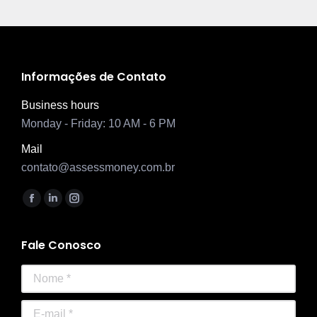
Informações de Contato
Business hours
Monday - Friday: 10 AM - 6 PM
Mail
contato@assessmoney.com.br
Encontre-nos em:
Facebook
Linkedin
Instagram
page
page
page
opens
opens
opens
Fale Conosco
in
in
in
Nome *
new
new
new
window
window
window
E-mail *