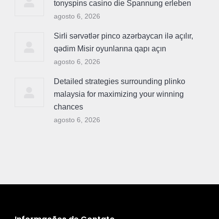
tonyspins casino die Spannung erleben
agosto 6, 2026
Sirli sərvətlər pinco azərbaycan ilə açılır,
qədim Misir oyunlarına qapı açın
agosto 6, 2026
Detailed strategies surrounding plinko
malaysia for maximizing your winning
chances
agosto 6, 2026