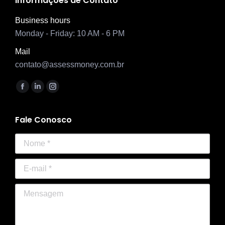
Informações de Contato
Business hours
Monday - Friday: 10 AM - 6 PM
Mail
contato@assessmoney.com.br
Encontre-nos em:
Facebook
Linkedin
Instagram
page
page
page
opens
opens
opens
Fale Conosco
in
in
in
Nome *
new
new
new
window
window
window
E-mail *
Mensagem