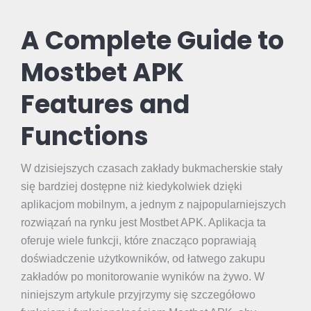
A Complete Guide to
Mostbet APK
Features and
Functions
W dzisiejszych czasach zakłady bukmacherskie stały
się bardziej dostępne niż kiedykolwiek dzięki
aplikacjom mobilnym, a jednym z najpopularniejszych
rozwiązań na rynku jest Mostbet APK. Aplikacja ta
oferuje wiele funkcji, które znacząco poprawiają
doświadczenie użytkowników, od łatwego zakupu
zakładów po monitorowanie wyników na żywo. W
niniejszym artykule przyjrzymy się szczegółowo