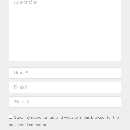
Comentário
Nome *
E-mail *
Website
Save my name, email, and website in this browser for the
next time I comment.