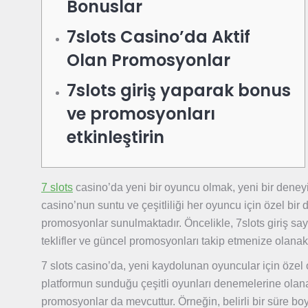
Bonuslar
7slots Casino’da Aktif
Olan Promosyonlar
7slots giriş yaparak bonus
ve promosyonları
etkinleştirin
7 slots
casino’da yeni bir oyuncu olmak, yeni bir deneyi
casino’nun suntu ve çeşitliliği her oyuncu için özel bir 
promosyonlar sunulmaktadır. Öncelikle, 7slots giriş sa
teklifler ve güncel promosyonları takip etmenize olanak 
7 slots casino’da, yeni kaydolunan oyuncular için özel
platformun sunduğu çeşitli oyunları denemelerine olana
promosyonlar da mevcuttur. Örneğin, belirli bir süre bo