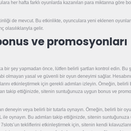
lara her hafta farklı oyunlarda kazanılan para miktarına göre b
kinliği de mevcut. Bu etkinlikte, oyunculara yeni eklenen oyunlar
olasılıklarıyla gelir.
 bonus ve promosyonları
 bir şey yapmadan önce, lütfen belirli şartları kontrol edin. Bu şa
tabi olmayan yasal ve güvenli bir oyun deneyimi sağlar. Hesabını
rını etkinleştirmek için gerekli adımları izleyin. Örneğin, belirli 
mları takip ettiğinizde, sitenin suntuğunuza uygun bonus ve prom
nları deneyin veya belirli bir tutarla oynayın. Örneğin, belirli bir o
L ile oynayın. Bu adımları takip ettiğinizde, sitenin suntuğunuz
lots’un tekliflerini etkinleştirmek için, sitenin kendi kılavuzları