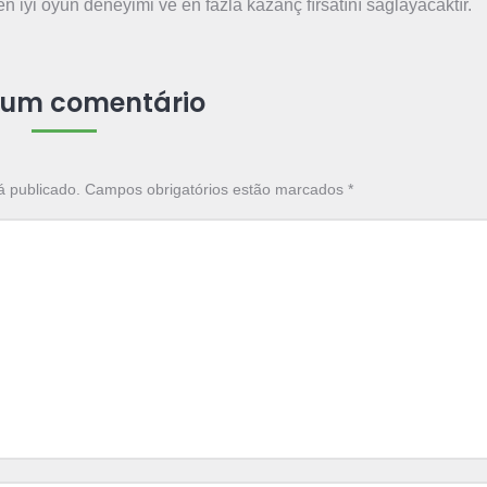
 en iyi oyun deneyimi ve en fazla kazanç fırsatını sağlayacaktır.
 um comentário
á publicado. Campos obrigatórios estão marcados
*