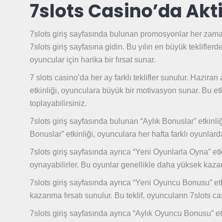
7slots Casino’da Akt
7slots giriş sayfasında bulunan promosyonlar her zaman i
7slots giriş sayfasına gidin. Bu yılın en büyük teklif
oyuncular için harika bir fırsat sunar.
7 slots casino’da her ay farklı teklifler sunulur. Hazir
etkinliği, oyunculara büyük bir motivasyon sunar. Bu etk
toplayabilirsiniz.
7slots giriş sayfasında bulunan “Aylık Bonuslar” etkinliğ
Bonuslar” etkinliği, oyunculara her hafta farklı oyunla
7slots giriş sayfasında ayrıca “Yeni Oyunlarla Oyna” et
oynayabilirler. Bu oyunlar genellikle daha yüksek kazanç 
7slots giriş sayfasında ayrıca “Yeni Oyuncu Bonusu” et
kazanma fırsatı sunulur. Bu teklif, oyuncuların 7slots ca
7slots giriş sayfasında ayrıca “Aylık Oyuncu Bonusu” etki