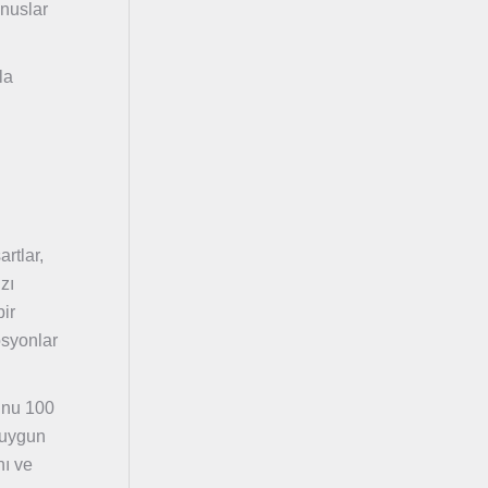
onuslar
la
rtlar,
zı
bir
osyonlar
yunu 100
a uygun
nı ve