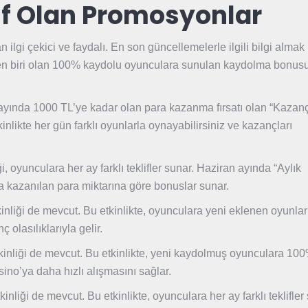
if Olan Promosyonlar
lgi çekici ve faydalı. En son güncellemelerle ilgili bilgi almak 
lerden biri olan 100% kaydolu oyunculara sunulan kaydolma bonusu
an ayında 1000 TL’ye kadar olan para kazanma fırsatı olan “Kazanç
inlikte her gün farklı oyunlarla oynayabilirsiniz ve kazançları
i, oyunculara her ay farklı teklifler sunar. Haziran ayında “Aylık
rda kazanılan para miktarına göre bonuslar sunar.
kinliği de mevcut. Bu etkinlikte, oyunculara yeni eklenen oyunlar
olasılıklarıyla gelir.
kinliği de mevcut. Bu etkinlikte, yeni kaydolmuş oyunculara 10
sino’ya daha hızlı alışmasını sağlar.
nliği de mevcut. Bu etkinlikte, oyunculara her ay farklı teklifler