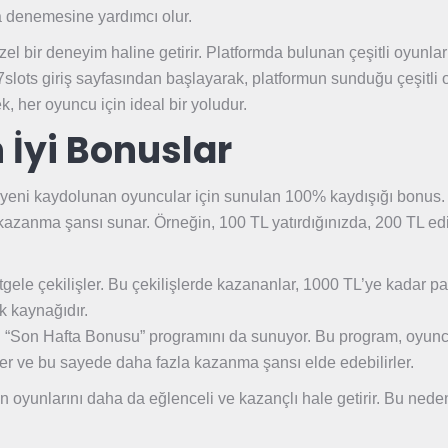
a denemesine yardımcı olur.
özel bir deneyim haline getirir. Platformda bulunan çeşitli oyunlar
7slots giriş sayfasından başlayarak, platformun sunduğu çeşitli 
 her oyuncu için ideal bir yoludur.
 İyi Bonuslar
i, yeni kaydolunan oyuncular için sunulan 100% kaydışığı bonus.
 kazanma şansı sunar. Örneğin, 100 TL yatırdığınızda, 200 TL edi
stgele çekilişler. Bu çekilişlerde kazananlar, 1000 TL’ye kadar p
k kaynağıdır.
an “Son Hafta Bonusu” programını da sunuyor. Bu program, oyunc
der ve bu sayede daha fazla kazanma şansı elde edebilirler.
n oyunlarını daha da eğlenceli ve kazançlı hale getirir. Bu nede