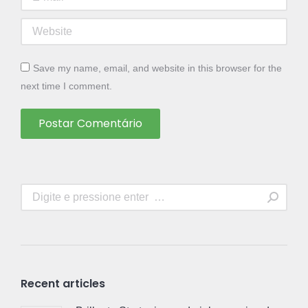
Website
Save my name, email, and website in this browser for the
next time I comment.
Postar Comentário
Search:
Recent articles