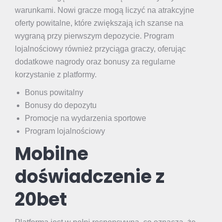
warunkami. Nowi gracze mogą liczyć na atrakcyjne
oferty powitalne, które zwiększają ich szanse na
wygraną przy pierwszym depozycie. Program
lojalnościowy również przyciąga graczy, oferując
dodatkowe nagrody oraz bonusy za regularne
korzystanie z platformy.
Bonus powitalny
Bonusy do depozytu
Promocje na wydarzenia sportowe
Program lojalnościowy
Mobilne
doświadczenie z
20bet