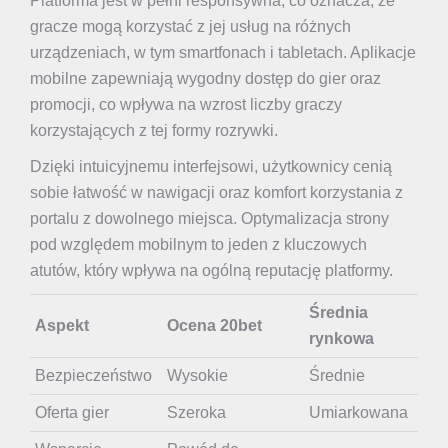
Platforma jest w pełni responsywna, co oznacza, że
gracze mogą korzystać z jej usług na różnych
urządzeniach, w tym smartfonach i tabletach. Aplikacje
mobilne zapewniają wygodny dostęp do gier oraz
promocji, co wpływa na wzrost liczby graczy
korzystających z tej formy rozrywki.
Dzięki intuicyjnemu interfejsowi, użytkownicy cenią
sobie łatwość w nawigacji oraz komfort korzystania z
portalu z dowolnego miejsca. Optymalizacja strony
pod względem mobilnym to jeden z kluczowych
atutów, który wpływa na ogólną reputację platformy.
Średnia
Aspekt
Ocena 20bet
rynkowa
Bezpieczeństwo
Wysokie
Średnie
Oferta gier
Szeroka
Umiarkowana