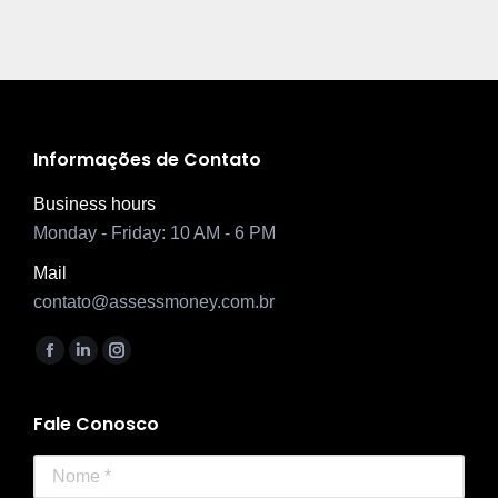
Informações de Contato
Business hours
Monday - Friday: 10 AM - 6 PM
Mail
contato@assessmoney.com.br
Encontre-nos em:
Facebook
Linkedin
Instagram
page
page
page
opens
opens
opens
Fale Conosco
in
in
in
Nome *
new
new
new