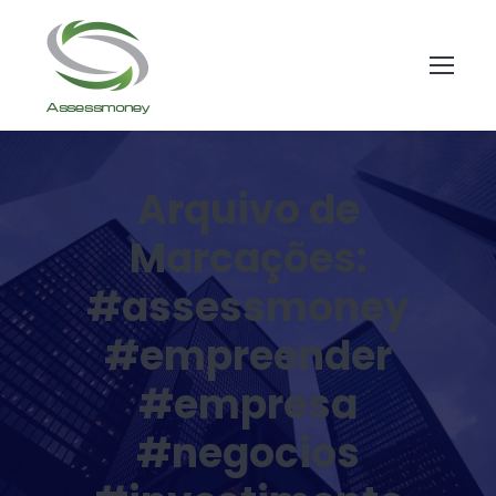
Arquivo de
Marcações:
#assessmoney
#empreender
#empresa
#negocios