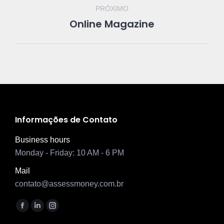
PRÓXIMO
Online Magazine
Next
project:
Informações de Contato
Business hours
Monday - Friday: 10 AM - 6 PM
Mail
contato@assessmoney.com.br
Encontre-nos em:
Facebook
Linkedin
Instagram